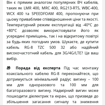
Він є прямим аналогом популярних ВЧ кабелів,
таких як LMR 400, MRC 400, RG213-RT5, WBC-400,
WCX 400 та SPEEDFOAM 400, пропонуючи при
цьому привабливе співвідношення ціни та якості.
Температурний режим експлуатації від -40°C до
+80°C дозволяє використовувати його як
усередині приміщень, так і на відкритому повітрі
за будь-яких погодних умов. Шукаєте, де купити
кабель RG-8 TZC 500 32 або надійний
високочастотний кабель для 3G/4G/LTE? Це ваш
вибір.
🎁 Порада від експерта
Під час монтажу
коаксіального кабелю RG-8 переконайтеся, що
дотримується мінімальний радіус вигину – 100
мм для одноразового та 100 мм для
багаторазового вигину. Надмірний вигин може
пошкодити діелектрик та екран, що призведе до
збільшення загасання сигналу та зниження