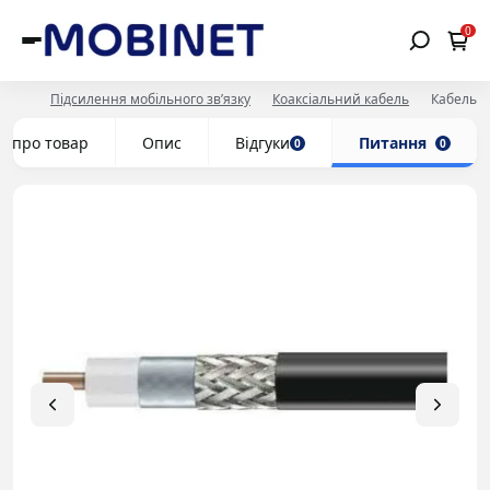
0
Підсилення мобільного зв’язку
Коаксіальний кабель
Кабель R
е про товар
Опис
Відгуки
Питання
0
0