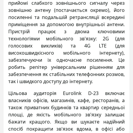
прийомі слабкого зовнішнього сигналу через
зовнішню антену (постачається окремо), його
посиленні та подальшій ретрансляції всередині
приміщення за допомогою внутрішньої антени.
Пристрій працює з двома ключовими
технологіями мобільного зв'язку: 2G (для
голосових викликів) та 4G LTE (для
високошвидкісного мобільного інтернету),
забезпечуючи їх одночасне посилення. Це
робить репітер універсальним рішенням для
забезпечення як стабільних телефонних розмов,
так і швидкого доступу до інтернету.
Цільова аудиторія Eurolink D-23 включає
власників офісів, магазинів, кафе, ресторанів, а
також приватних будинків та квартир середньої
площі, де якість мобільного зв'язку залишає
бажати кращого. Якщо ви шукаєте надійний
спосіб покращити зв'язок вдома, в офісі або