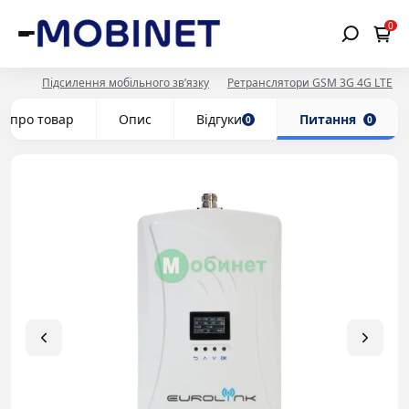
0
Підсилення мобільного зв’язку
Ретранслятори GSM 3G 4G LTE
е про товар
Опис
Відгуки
Питання
0
0