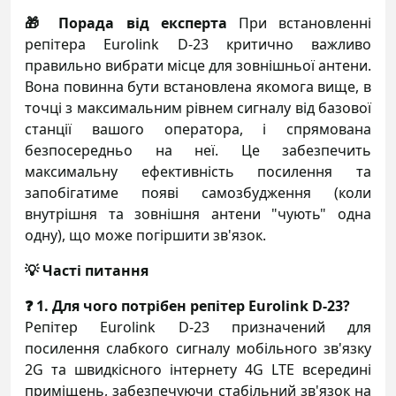
🎁 Порада від експерта
При встановленні
репітера Eurolink D-23 критично важливо
правильно вибрати місце для зовнішньої антени.
Вона повинна бути встановлена якомога вище, в
точці з максимальним рівнем сигналу від базової
станції вашого оператора, і спрямована
безпосередньо на неї. Це забезпечить
максимальну ефективність посилення та
запобігатиме появі самозбудження (коли
внутрішня та зовнішня антени "чують" одна
одну), що може погіршити зв'язок.
💡 Часті питання
❓ 1. Для чого потрібен репітер Eurolink D-23?
Репітер Eurolink D-23 призначений для
посилення слабкого сигналу мобільного зв'язку
2G та швидкісного інтернету 4G LTE всередині
приміщень, забезпечуючи стабільний зв'язок на