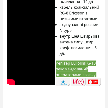
посилення - 14 дБ
кабель коаксіальний
RG-8 Ericsson з
низькими втратами
з'єднувальні роз'єми
N-type
внутрішня
штирьова
антена
типу штир,
коеф. посилення - 3
дБ.
Репітер Eurolink G-10
рекомендований
операторами зв'язку: