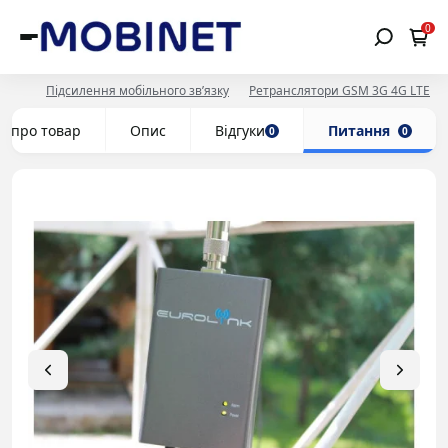
0
Підсилення мобільного зв’язку
Ретранслятори GSM 3G 4G LTE
е про товар
Опис
Відгуки
Питання
0
0